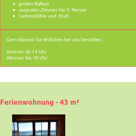
großer Balkon
separates Zimmer für 3. Person
Gartenstühle und -tisch
Gern können Sie Brötchen bei uns bestellen.
Anreise: ab 14 Uhr
Abreise: bis 10 Uhr
Ferienwohnung - 43 m²